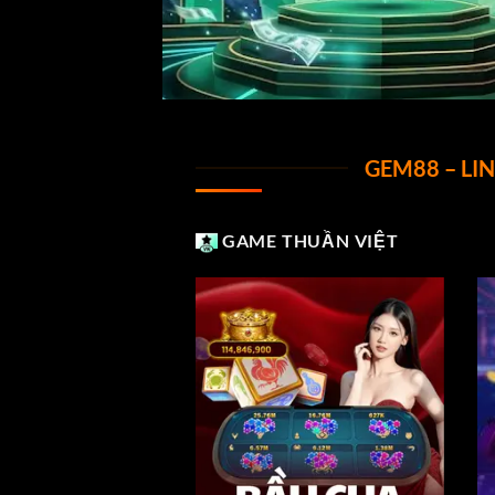
GEM88 – LI
GAME THUẦN VIỆT