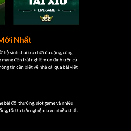
 Mới Nhất
 hệ sinh thái trò chơi đa dạng, công
g mang đến trải nghiệm ổn định trên cả
ông tin cần biết về nhà cái qua bài viết
me bài đổi thưởng, slot game và nhiều
ng, tối ưu trải nghiệm trên nhiều thiết