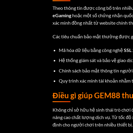
Theo thông tin được công bố trên nhiều
eGaming
hoặc một số chứng nhận quốc t
xác minh đồng nhất từ website chính thứ
Các tiêu chuẩn bảo mật thường được g
Mã hóa dữ liệu bằng công nghệ
SSL 
Hệ thống giám sát và bảo vệ giao dịc
Chính sách bảo mật thông tin người
Quy trình xác minh tài khoản nhằm t
Điều gì giúp GEM88 thu
Không chỉ sở hữu hệ sinh thái trò chơi
nâng cao chất lượng dịch vụ. Từ tốc độ 
định cho người chơi trên nhiều thiết bị.