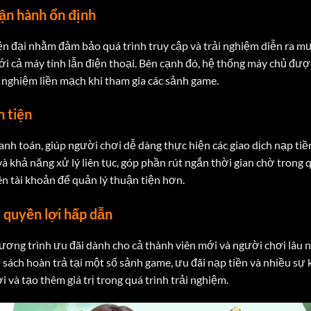
vận hành ổn định
n đại nhằm đảm bảo quá trình truy cập và trải nghiệm diễn ra mư
ới cả máy tính lẫn điện thoại. Bên cạnh đó, hệ thống máy chủ được 
i nghiệm liền mạch khi tham gia các sảnh game.
n tiện
h toán, giúp người chơi dễ dàng thực hiện các giao dịch nạp tiề
à khả năng xử lý liên tục, góp phần rút ngắn thời gian chờ trong q
rên tài khoản để quản lý thuận tiện hơn.
 quyền lợi hấp dẫn
ương trình ưu đãi dành cho cả thành viên mới và người chơi lâu
sách hoàn trả tại một số sảnh game, ưu đãi nạp tiền và nhiều sự
 và tạo thêm giá trị trong quá trình trải nghiệm.